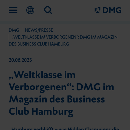
DMG
NEWS/PRESSE
Lösungen
Unternehmen
Fortbildungen und Events
Service
„WELTKLASSE IM VERBORGENEN“: DMG IM MAGAZIN
DES BUSINESS CLUB HAMBURG
20.06.2025
Digitaler Work­flow
Das ist DMG
IconVention
Außen­dienst
„Weltklasse im
Verborgenen“: DMG im
Prävention und frühe Inter­
Meilensteine
Fortbildungen
Fachhändler
Magazin des Business
vention
Club Hamburg
Nachhaltigkeit
DMG Academy
Kontakt
Direkte Füllungs­therapie
„Hamburg verblüfft – wie Hidden Champions die