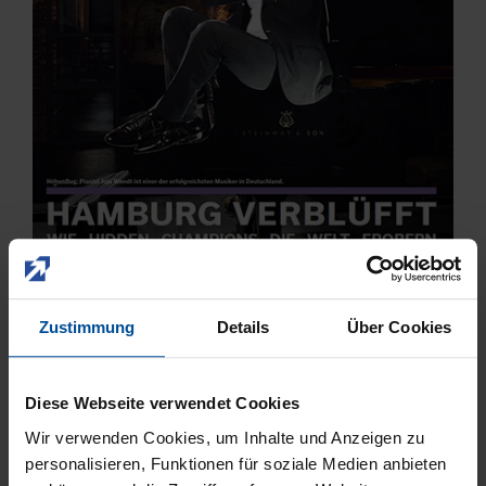
Zustimmung
Details
Über Cookies
Unter der Überschrift „Die Dental-Spezialisten“ wird
Diese Webseite verwendet Cookies
DMG ausführlich porträtiert. Von den Anfängen 1963
über die Erfolge mit Luxatemp bis zum heutigen
Wir verwenden Cookies, um Inhalte und Anzeigen zu
personalisieren, Funktionen für soziale Medien anbieten
Familien-Unternehmen mit rund 500 Mitarbeitern. Ein