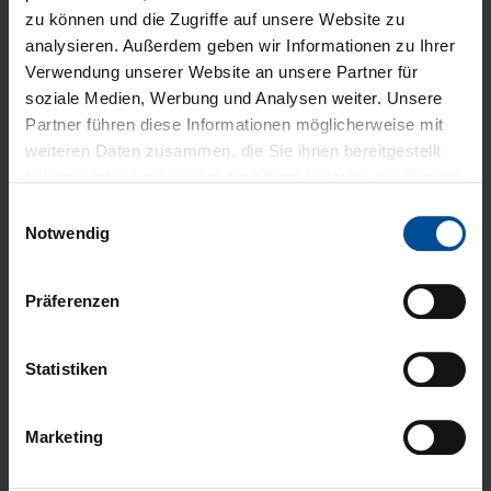
Praxis/Labor
*
Name Praxis/Labor
*
zu können und die Zugriffe auf unsere Website zu
analysieren. Außerdem geben wir Informationen zu Ihrer
Verwendung unserer Website an unsere Partner für
soziale Medien, Werbung und Analysen weiter. Unsere
Partner führen diese Informationen möglicherweise mit
Vorname
*
Nachname
*
weiteren Daten zusammen, die Sie ihnen bereitgestellt
haben oder die sie im Rahmen Ihrer Nutzung der Dienste
gesammelt haben. Hier gelangen Sie zum
Datenschutz
E
und zum
Impressum
.
Notwendig
i
Straße
*
Hausnummer
*
n
w
Präferenzen
i
l
l
Statistiken
PLZ
*
Ort
*
i
g
Marketing
u
n