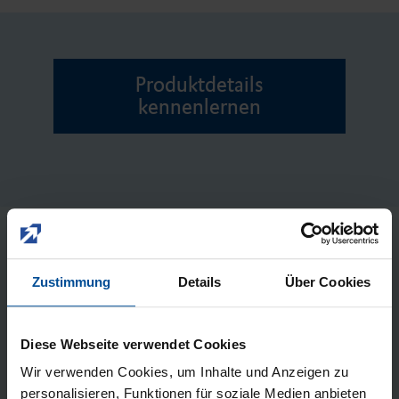
Produktdetails
kennenlernen
Zustimmung
Details
Über Cookies
Mehr LuxaPost Infos oder eine
persönliche Produktdemo? Wir
Diese Webseite verwendet Cookies
kontaktieren Sie gern.
Wir verwenden Cookies, um Inhalte und Anzeigen zu
personalisieren, Funktionen für soziale Medien anbieten