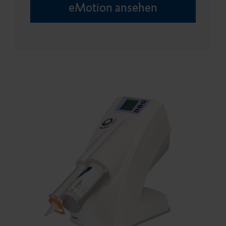
eMotion ansehen
Haft­ver­mittler
Retraktions­mittel
Karriere
Events
Newsletter
Flairesse Bleaching Gel CP 16%
Stumpf­aufbau & Wurzel­
Minimalinvasives Produkt-
stifte
Portfolio