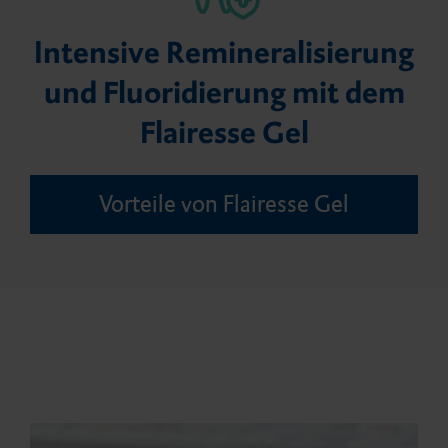
Icon Shop
Haft­ver­mittler
Retraktions­mittel
DMG Tray Adhesive
Karriere
Events
Newsletter
Intensive Remineralisierung
und Fluoridierung mit dem
Stumpf­aufbau & Wurzel­
MixStar eMotion
Flairesse Gel
stifte
Vorteile von Flairesse Gel