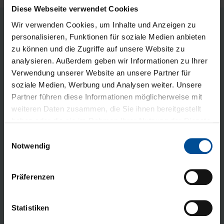
Diese Webseite verwendet Cookies
Wir verwenden Cookies, um Inhalte und Anzeigen zu
personalisieren, Funktionen für soziale Medien anbieten
zu können und die Zugriffe auf unsere Website zu
analysieren. Außerdem geben wir Informationen zu Ihrer
Mehr Flairesse Gel Infos
Verwendung unserer Website an unsere Partner für
oder eine persönliche
soziale Medien, Werbung und Analysen weiter. Unsere
Partner führen diese Informationen möglicherweise mit
Produktdemo? Wir
weiteren Daten zusammen, die Sie ihnen bereitgestellt
kontaktieren Sie gern.
haben oder die sie im Rahmen Ihrer Nutzung der Dienste
gesammelt haben. Hier gelangen Sie zum
Datenschutz
E
und zum
Impressum
.
Notwendig
i
Praxis/Labor
*
Name Praxis/Labor
*
n
w
Präferenzen
i
l
Vorname
*
Nachname
*
l
Statistiken
i