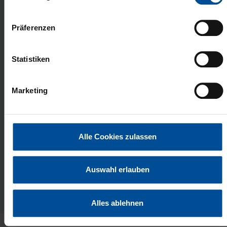
n
w
Präferenzen
i
l
l
Statistiken
i
g
Marketing
Flairesse
Lu
u
n
Bleaching Gel
MaxP
g
s
Alle Cookies zulassen
a
u
s
Auswahl erlauben
w
a
Alles ablehnen
h
l