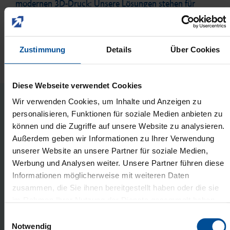
modernen 3D-Druck: Unsere Lösungen stehen für
Qualität und Funktionalität, die weltweit in über 80
Ländern geschätzt wird. Entdecken Sie hier einige von
ihnen.
Zustimmung
Details
Über Cookies
Diese Webseite verwendet Cookies
Wir verwenden Cookies, um Inhalte und Anzeigen zu
personalisieren, Funktionen für soziale Medien anbieten zu
Unsere Produkt-Highlights
können und die Zugriffe auf unsere Website zu analysieren.
Außerdem geben wir Informationen zu Ihrer Verwendung
unserer Website an unsere Partner für soziale Medien,
Werbung und Analysen weiter. Unsere Partner führen diese
Informationen möglicherweise mit weiteren Daten
zusammen, die Sie ihnen bereitgestellt haben oder die sie
im Rahmen Ihrer Nutzung der Dienste gesammelt haben.
Hier gelangen Sie zum
Datenschutz
und zum
Impressum
.
E
Notwendig
i