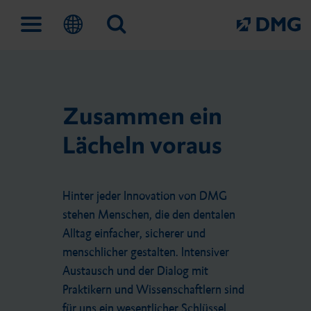
Lösungen
Unternehmen
Fortbildungen und Events
Service
Zusammen ein
Lächeln voraus
Digitaler Work­flow
Das ist DMG
IconVention
Außen­dienst
Hinter jeder Innovation von DMG
Prävention und frühe Inter­
Meilensteine
Fortbildungen
Fachhändler
stehen Menschen, die den dentalen
vention
Alltag einfacher, sicherer und
menschlicher gestalten. Intensiver
Nachhaltigkeit
DMG Academy
Kontakt
Austausch und der Dialog mit
Praktikern und Wissenschaftlern sind
Direkte Füllungs­therapie
für uns ein wesentlicher Schlüssel