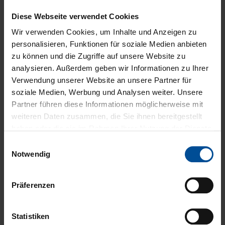
Weltweit erster Zement aus der Kartusche:
PermaCem
Diese Webseite verwendet Cookies
Wir verwenden Cookies, um Inhalte und Anzeigen zu
Premium Befestigungs-Composite mit patentierter
personalisieren, Funktionen für soziale Medien anbieten
Applikationsform: Vitique
zu können und die Zugriffe auf unsere Website zu
analysieren. Außerdem geben wir Informationen zu Ihrer
Verwendung unserer Website an unsere Partner für
soziale Medien, Werbung und Analysen weiter. Unsere
Partner führen diese Informationen möglicherweise mit
weiteren Daten zusammen, die Sie ihnen bereitgestellt
haben oder die sie im Rahmen Ihrer Nutzung der Dienste
gesammelt haben. Hier gelangen Sie zum
Datenschutz
E
und zum
Impressum
.
Notwendig
i
n
w
Präferenzen
i
l
l
Statistiken