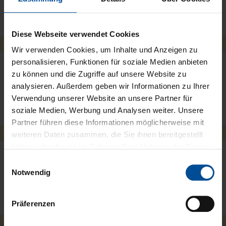
Diese Webseite verwendet Cookies
Wir verwenden Cookies, um Inhalte und Anzeigen zu
personalisieren, Funktionen für soziale Medien anbieten
zu können und die Zugriffe auf unsere Website zu
Handelsformen
analysieren. Außerdem geben wir Informationen zu Ihrer
Verwendung unserer Website an unsere Partner für
soziale Medien, Werbung und Analysen weiter. Unsere
Partner führen diese Informationen möglicherweise mit
weiteren Daten zusammen, die Sie ihnen bereitgestellt
haben oder die sie im Rahmen Ihrer Nutzung der Dienste
gesammelt haben. Hier gelangen Sie zum
Datenschutz
E
und zum
Impressum
.
Notwendig
i
Downloadbereich
n
w
Präferenzen
i
l