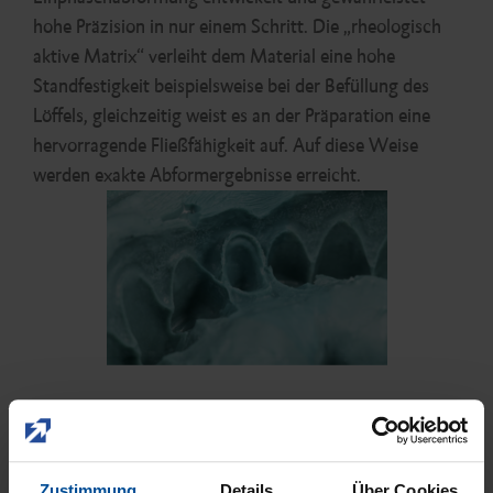
hohe Präzision in nur einem Schritt. Die „rheologisch
aktive Matrix“ verleiht dem Material eine hohe
Standfestigkeit beispielsweise bei der Befüllung des
Löffels, gleichzeitig weist es an der Präparation eine
hervorragende Fließfähigkeit auf. Auf diese Weise
werden exakte Abformergebnisse erreicht.
zuklappen
Zustimmung
Details
Über Cookies