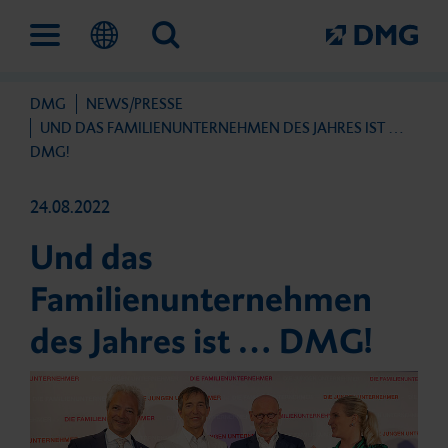
DMG
NEWS/PRESSE
Lösungen
Unternehmen
Fortbildungen und Events
Service
UND DAS FAMILIENUNTERNEHMEN DES JAHRES IST …
DMG!
24.08.2022
Digitaler Work­flow
Das ist DMG
IconVention
Außen­dienst
Und das
Familienunternehmen
Prävention und frühe Inter­
Meilensteine
Fortbildungen
Fachhändler
des Jahres ist … DMG!
vention
Nachhaltigkeit
DMG Academy
Kontakt
Direkte Füllungs­therapie