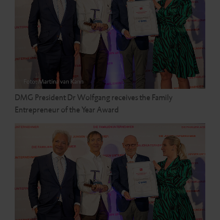
Karriere
Events
Newsletter
Abformung
Temporäre Prothetik
DMG President Dr Wolfgang receives the Family
Entrepreneur of the Year Award
Permanente Prothetik
Zubehör