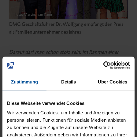
DMG Geschäftsführer Dr. Wolfgang empfängt den Preis
als Familienunternehmer des Jahres
Darauf darf man schon stolz sein: Im Rahmen einer
großen Gala-Veranstaltung in der Hamburger
Speicherstadt erhielt DMG Geschäftsführer Dr.
Wolfgang Mühlbauer die Auszeichnung als
Zustimmung
Details
Über Cookies
Familienunternehmer des Jahres in der Metropolregion
Hamburg. Die Trophäe, der „Schalthebel der
Wirtschaft“, wurde feierlich überreicht in Anwesenheit
Diese Webseite verwendet Cookies
vom Senator für Wirtschaft und Innovation, Michael
Wir verwenden Cookies, um Inhalte und Anzeigen zu
Westhagemann.
personalisieren, Funktionen für soziale Medien anbieten
zu können und die Zugriffe auf unsere Website zu
Die Auszeichnung wird seit 1994 verliehen von DIE
analysieren. Außerdem geben wir Informationen zu Ihrer