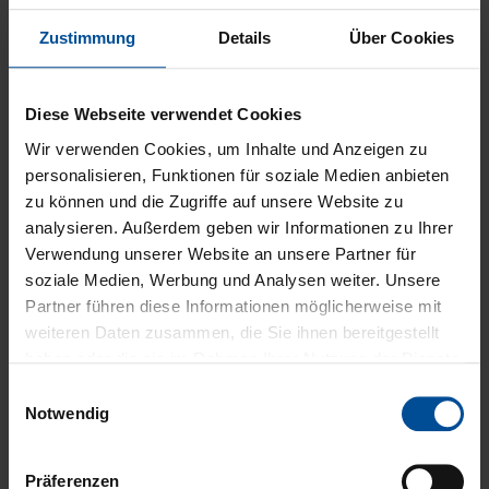
Zustimmung
Details
Über Cookies
Speichel ist ein wahres Multitalent und entscheidend
Diese Webseite verwendet Cookies
für unsere Gesundheit. Er kann nicht nur die Zähne vor
Wir verwenden Cookies, um Inhalte und Anzeigen zu
Säureangriffen schützen, sondern auch
personalisieren, Funktionen für soziale Medien anbieten
Krankheitserreger abwehren, die über den Mund in den
zu können und die Zugriffe auf unsere Website zu
Körper gelangen.
analysieren. Außerdem geben wir Informationen zu Ihrer
Verwendung unserer Website an unsere Partner für
Vielen Menschen ist das aber gar nicht bewusst. Und
soziale Medien, Werbung und Analysen weiter. Unsere
„Spucke“ hat beim Großteil der Bevölkerung ein eher
Partner führen diese Informationen möglicherweise mit
schlechtes Image. Das soll sich nun ändern.
weiteren Daten zusammen, die Sie ihnen bereitgestellt
haben oder die sie im Rahmen Ihrer Nutzung der Dienste
Der Tag der Zahngesundheit 2025 will „mit dem
gesammelt haben. Hier gelangen Sie zum
Datenschutz
E
Imageproblem des Speichels aufräumen, seine Rolle für
und zum
Impressum
.
Notwendig
i
unsere Gesundheit verdeutlichen und Tipps zur
n
Stärkung der ‚Superkraft Spucke‘ vermitteln.“
w
Präferenzen