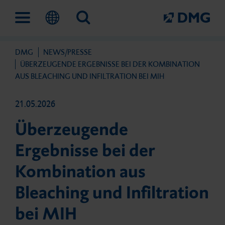
DMG
NEWS/PRESSE
Lösungen
Unternehmen
Fortbildungen und Events
Service
ÜBERZEUGENDE ERGEBNISSE BEI DER KOMBINATION
AUS BLEACHING UND INFILTRATION BEI MIH
21.05.2026
Digitaler Work­flow
Das ist DMG
IconVention
Außen­dienst
Überzeugende
Ergebnisse bei der
Prävention und frühe Inter­
Meilensteine
Fortbildungen
Fachhändler
Kombination aus
vention
Bleaching und Infiltration
Nachhaltigkeit
DMG Academy
Kontakt
bei MIH
Direkte Füllungs­therapie