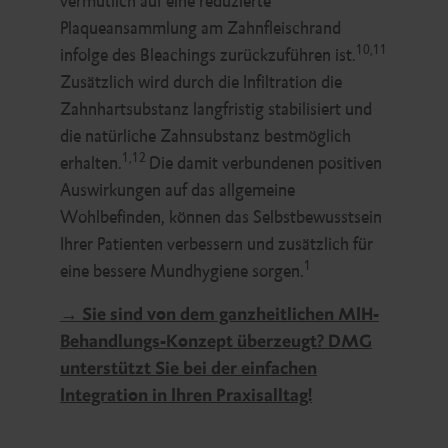
vermutlich auf eine reduzierte
Plaqueansammlung am Zahnfleischrand
10,11
infolge des Bleachings zurückzuführen ist.
Zusätzlich wird durch die Infiltration die
Zahnhartsubstanz langfristig stabilisiert und
die natürliche Zahnsubstanz bestmöglich
1,12
erhalten.
Die damit verbundenen positiven
Auswirkungen auf das allgemeine
Wohlbefinden, können das Selbstbewusstsein
Ihrer Patienten verbessern und zusätzlich für
1
eine bessere Mundhygiene sorgen.
→
Sie sind von dem ganzheitlichen MIH-
Behandlungs-Konzept überzeugt? DMG
unterstützt Sie bei der einfachen
Integration in Ihren Praxisalltag!