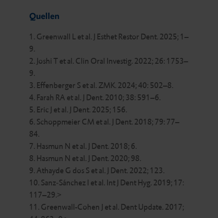
Quellen
1. Greenwall L et al. J Esthet Restor Dent. 2025; 1–
9.
2. Joshi T et al. Clin Oral Investig. 2022; 26: 1753–
9.
3. Effenberger S et al. ZMK. 2024; 40: 502–8.
4. Farah RA et al. J Dent. 2010; 38: 591–6.
5. Eric J et al. J Dent. 2025; 156.
6. Schoppmeier CM et al. J Dent. 2018; 79: 77–
84.
7. Hasmun N et al. J Dent. 2018; 6.
8. Hasmun N et al. J Dent. 2020; 98.
9. Athayde G dos S et al. J Dent. 2022; 123.
10. Sanz‐Sánchez I et al. Int J Dent Hyg. 2019; 17:
117–29.>
11. Greenwall-Cohen J et al. Dent Update. 2017;