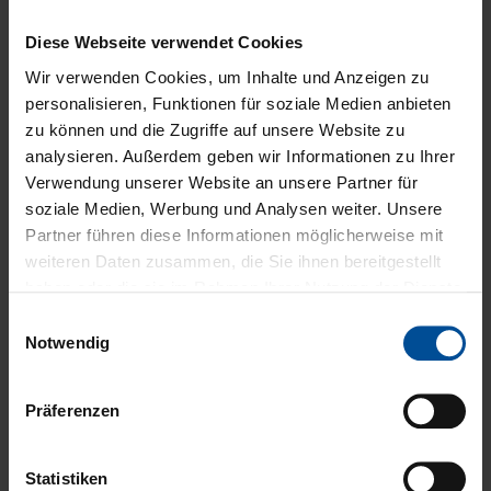
Das durchdachte MIH-
Behandlungs-Konzept
Diese Webseite verwendet Cookies
Wir verwenden Cookies, um Inhalte und Anzeigen zu
Mit dem MIH-Behandlungs-Konzept
personalisieren, Funktionen für soziale Medien anbieten
bestehend aus dem Flairesse Bleaching Gel (5
zu können und die Zugriffe auf unsere Website zu
% / 10 % CP), der 3D-gedruckten DentaMile
analysieren. Außerdem geben wir Informationen zu Ihrer
Bleaching-Schiene und
Icon Vestibular
können
Verwendung unserer Website an unsere Partner für
soziale Medien, Werbung und Analysen weiter. Unsere
Sie Frontzähne mit MIH minimal-invasiv und
Partner führen diese Informationen möglicherweise mit
ganzheitlich behandeln.
weiteren Daten zusammen, die Sie ihnen bereitgestellt
Hierbei spielt das Bleaching als nicht-invasiver
haben oder die sie im Rahmen Ihrer Nutzung der Dienste
1
gesammelt haben. Hier gelangen Sie zum
Datenschutz
Behandlungsschritt eine entscheidende Rolle.
E
und zum
Impressum
.
Notwendig
Bleaching Gele enthalten oxidierende
i
n
Wirkstoffe wie Wasserstoff- oder
w
Carbamidperoxid und werden eingesetzt, um
Präferenzen
i
innere und äußere Zahnverfärbungen zu
l
3
reduzieren.
Bei MIH stehen diese Opazitäten
l
Statistiken