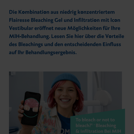
Karriere
Events
Newsletter
Die Kombination aus niedrig konzentriertem
Abformung
Flairesse Bleaching Gel und Infiltration mit Icon
Vestibular eröffnet neue Möglichkeiten für Ihre
MIH-Behandlung. Lesen Sie hier über die Vorteile
Temporäre Prothetik
des Bleachings und den entscheidenden Einfluss
auf Ihr Behandlungsergebnis.
Permanente Prothetik
Zubehör